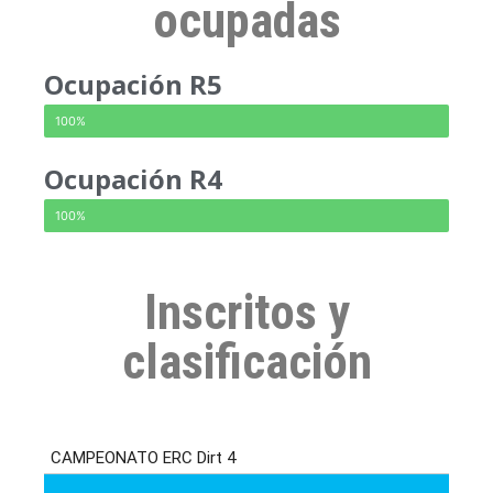
ocupadas
Ocupación R5
OCUPADO
100%
Ocupación R4
OCUPADO
100%
Inscritos y
clasificación