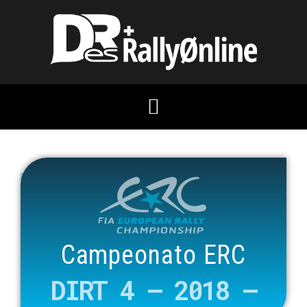
Campeonato ERC
DIRT 4 –
2018
–