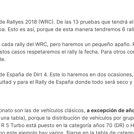
 de Rallyes 2018 (WRC). De las 13 pruebas que tendrá e
a. Esto es así, porque de esta manera tendremos 6 rallye
cada rally del WRC, pero haremos un pequeño apaño. Pa
tos casos respetaremos el rally la fecha. Para otros com
le.
 de España de Dirt 4. Este lo haremos en dos ocasiones
cultad y para el Rally de España donde todo será seco 
nato son las de vehículos clásicos,
a excepción de añ
na tabla), porque la distribución de vehículos por gru
l R 5 Turbo está puesto en la categoría años 70 (DR) o H
o este ejemplo hay varios, fijarse en la tabla de catego