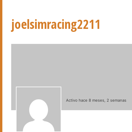
joelsimracing2211
Activo hace 8 meses, 2 semanas